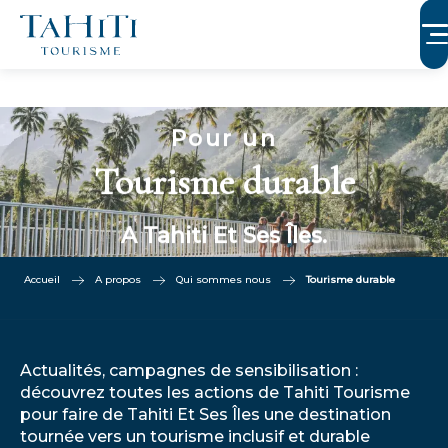
Aller
au
contenu
principal
Pour un
Tourisme durable
A Tahiti Et Ses Îles.
Accueil
A propos
Qui sommes nous
Tourisme durable
Actualités, campagnes de sensibilisation :
découvrez toutes les actions de Tahiti Tourisme
pour faire de Tahiti Et Ses Îles une destination
tournée vers un tourisme inclusif et durable