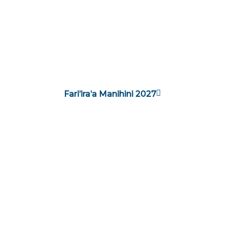
Fari’ira’a Manihini 2027