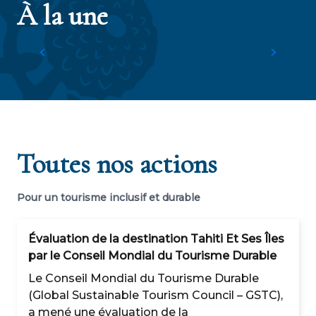
À la une
durable via un dispositif de collecte de
dons
p
Toutes nos actions
Pour un tourisme inclusif et durable
Évaluation de la destination Tahiti Et Ses Îles
par le Conseil Mondial du Tourisme Durable
Le Conseil Mondial du Tourisme Durable
(Global Sustainable Tourism Council – GSTC),
a mené une évaluation de la