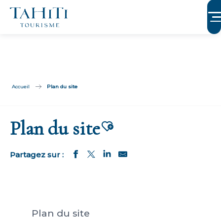
Aller
au
contenu
principal
Accueil
Plan du site
Plan du site
Ajouter aux fa
Plan du site