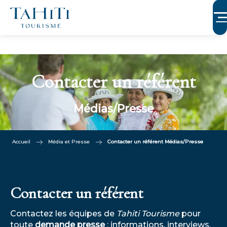
Aller
au
contenu
principal
Contacter un référent
Médias/Presse
Accueil
Média et Presse
Contacter un référent Médias/Presse
Contacter un référent
Contactez les équipes de
Tahiti Tourisme
pour
toute
demande presse
: informations, interviews,