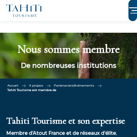
Aller
au
contenu
principal
Nous sommes membre
De nombreuses institutions
Accueil
A propos
Partenariats/événements
Tahiti Tourisme est membre de
Tahiti Tourisme et son expertise
Membre d’Atout France et de réseaux d’élite
,