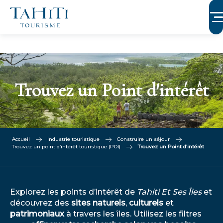
Aller
au
contenu
principal
Trouvez un Point d'intérêt
Accueil
Industrie touristique
Construire un séjour
Trouvez un point d’intérêt touristique (POI)
Trouvez un Point d’intérêt
Explorez les points d’intérêt de
Tahiti Et Ses Îles
et
découvrez des
sites naturels
,
culturels
et
patrimoniaux
à travers les îles. Utilisez les filtres