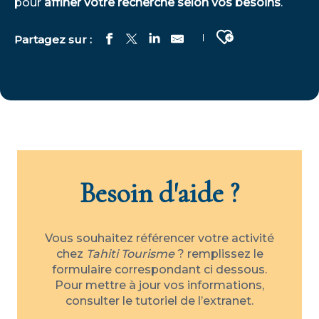
pour
affiner votre recherche selon vos besoins
.
Ajouter aux fa
Anguilles Sacrées De Faie
Gauguin's Pearl
Parc Bougainville
Stingray World
Papa Whiskey
Besoin d'aide ?
Marae Tainu'u
Yacht Club Fare Piti
Marae De Opunohu Et Sentier Des Ancêtres
Parc de Outuaraea
Vous souhaitez référencer votre activité
Les Orques Pygmées
chez
Tahiti Tourisme
? remplissez le
Belvédère D'opunohu
formulaire correspondant ci dessous.
Bobcat | Quai De Faanui
Pour mettre à jour vos informations,
consulter le tutoriel de l’extranet.