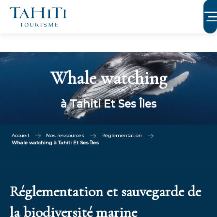
Aller
au
contenu
principal
Whale watching
à Tahiti Et Ses Îles
Accueil
Nos ressources
Règlementation
Whale watching à Tahiti Et Ses Îles
Réglementation et sauvegarde de
la biodiversité marine