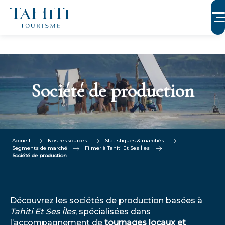
Aller
au
contenu
principal
Société de production
Accueil
Nos ressources
Statistiques & marchés
Segments de marché
Filmer à Tahiti Et Ses Îles
Société de production
Découvrez les sociétés de production basées à
Tahiti Et Ses Îles
, spécialisées dans
l’accompagnement de
tournages locaux et