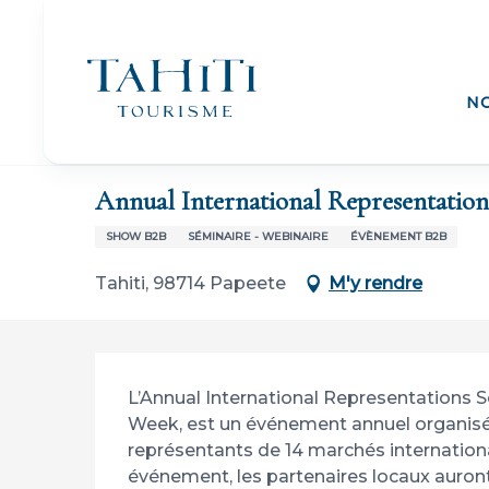
Aller
au
contenu
principal
N
Accueil
Annual International Representations Seminar (AIRS)
Annual International Representatio
SHOW B2B
SÉMINAIRE - WEBINAIRE
ÉVÈNEMENT B2B
Tahiti, 98714 Papeete
M'y rendre
Description
L’Annual International Representations 
Week, est un événement annuel organisé p
représentants de 14 marchés internationau
événement, les partenaires locaux auront 