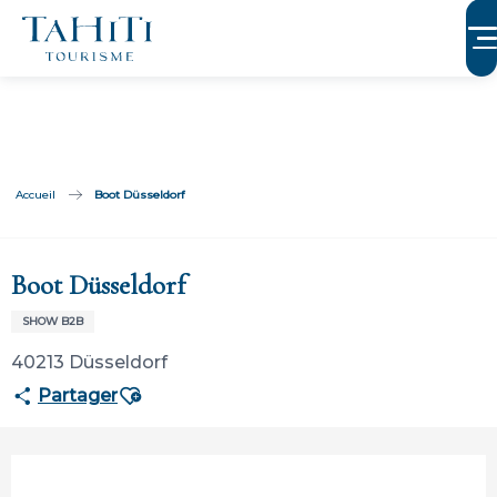
Aller
au
contenu
principal
Accueil
Boot Düsseldorf
Participation ouverte aux partenaires
Boot Düsseldorf
SHOW B2B
40213 Düsseldorf
Ajouter aux favoris
Partager