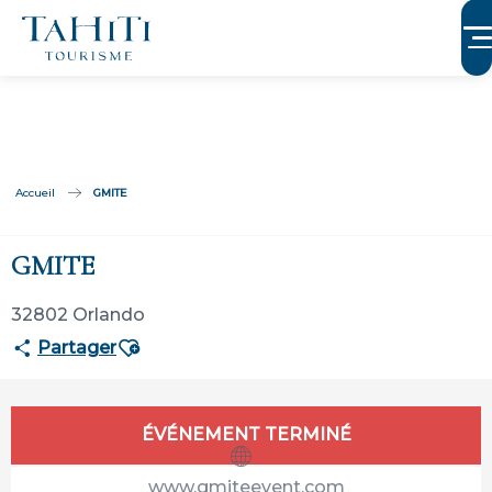
Aller
au
contenu
principal
Accueil
GMITE
GMITE
32802 Orlando
Ajouter aux favoris
Partager
Ouverture et coordonnées
ÉVÉNEMENT TERMINÉ
www.gmiteevent.com