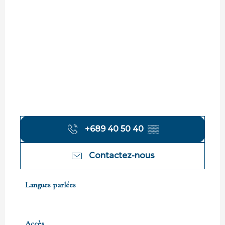
Recherche
+689 40 50 40
▒▒
Contactez-nous
Langues parlées
Langues parlées
Accès
Accès