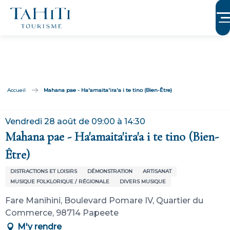
Aller
au
contenu
principal
Accueil
Mahana pae - Ha'amaita'ira'a i te tino (Bien-Être)
Vendredi 28 août de 09:00 à 14:30
Mahana pae - Ha'amaita'ira'a i te tino (Bien-
Être)
DISTRACTIONS ET LOISIRS
DÉMONSTRATION
ARTISANAT
MUSIQUE FOLKLORIQUE / RÉGIONALE
DIVERS MUSIQUE
Fare Manihini, Boulevard Pomare IV, Quartier du
Commerce, 98714 Papeete
M'y rendre