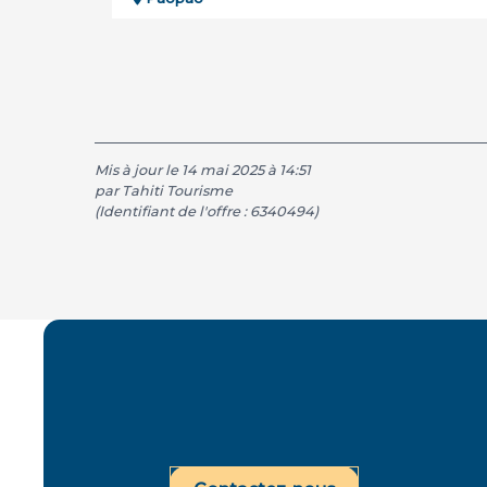
Mis à jour le 14 mai 2025 à 14:51
par Tahiti Tourisme
(Identifiant de l'offre :
6340494
)