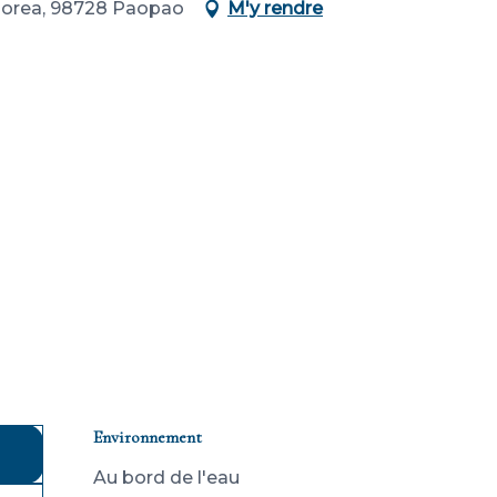
oorea, 98728 Paopao
M'y rendre
Environnement
Environnement
Au bord de l'eau