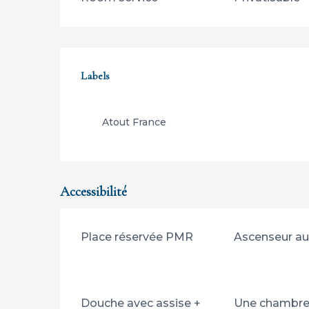
Offres de prestations
Labels
Labels
Atout France
Accessibilité
Place réservée PMR
Ascenseur a
Douche avec assise +
Une chambr