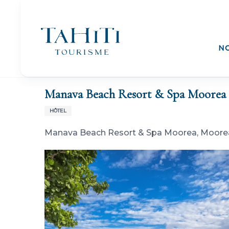
Aller
au
contenu
principal
N
Accueil
Manava Beach Resort & Spa Moorea
Manava Beach Resort & Spa Moorea
HÔTEL
Manava Beach Resort & Spa Moorea, Moore