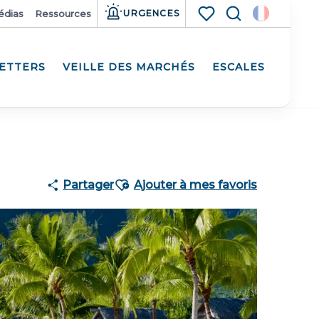
édias
Ressources
URGENCES
Recherche
Voir les favoris
ETTERS
VEILLE DES MARCHÉS
ESCALES
Membre de
Ajouter aux favoris
Partager
Ajouter à mes favoris