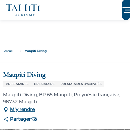
Aller
au
contenu
principal
Accueil
Maupiti Diving
Membre de Tahiti Tourisme
Maupiti Diving
PRESTATAIRES
PRESTATAIRE
PRESTATAIRES D'ACTIVITÉS
Maupiti Diving, BP 65 Maupiti, Polynésie française,
98732 Maupiti
M'y rendre
Ajouter aux favoris
Partager