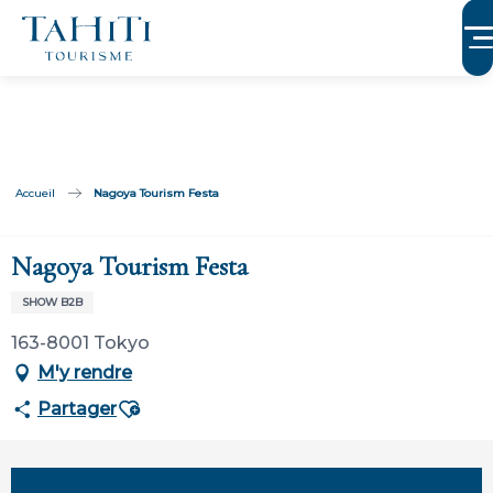
Aller
au
contenu
principal
Accueil
Nagoya Tourism Festa
Nagoya Tourism Festa
SHOW B2B
163-8001 Tokyo
M'y rendre
Ajouter aux favoris
Partager