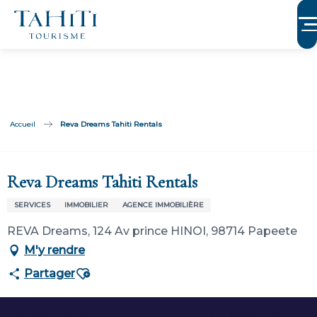
Aller
au
contenu
principal
Accueil
Reva Dreams Tahiti Rentals
Membre de Tahiti Tourisme
Reva Dreams Tahiti Rentals
SERVICES
IMMOBILIER
AGENCE IMMOBILIÈRE
REVA Dreams, 124 Av prince HINOI, 98714 Papeete
M'y rendre
Ajouter aux favoris
Partager