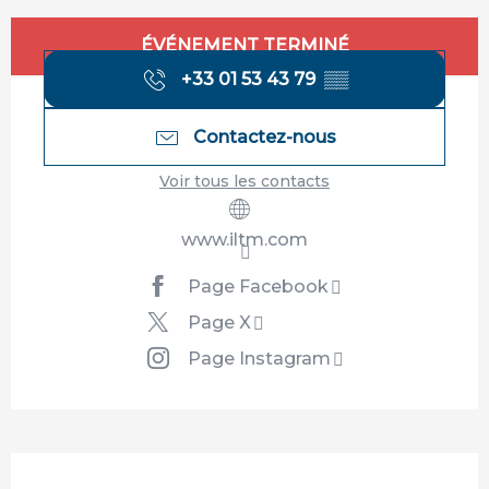
Ouverture et coordonnées
ÉVÉNEMENT TERMINÉ
+33 01 53 43 79
▒▒
Contactez-nous
Voir tous les contacts
www.iltm.com
Page Facebook
Page X
Page Instagram
Description