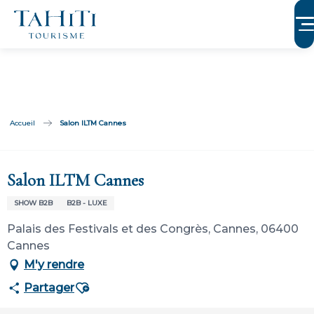
Aller
au
contenu
principal
Accueil
Salon ILTM Cannes
Participation ouverte aux partenaires
Salon ILTM Cannes
SHOW B2B
B2B - LUXE
Palais des Festivals et des Congrès, Cannes, 06400
Cannes
M'y rendre
Ajouter aux favoris
Partager