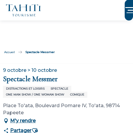
Aller
au
contenu
principal
Accueil
Spectacle Messmer
9 octobre > 10 octobre
Spectacle Messmer
DISTRACTIONS ET LOISIRS
SPECTACLE
ONE MAN SHOW / ONE WOMAN SHOW
COMIQUE
Place To'ata, Boulevard Pomare IV, To'ata, 98714
Papeete
M'y rendre
Ajouter aux favoris
Partager