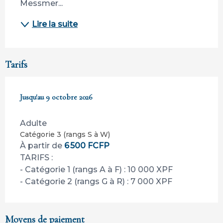
Messmer...
Lire la suite
Tarifs
Du
Jusqu'au
5 janvier 2026
9 octobre 2026
au
9 octobre 2026
Adulte
Catégorie 3 (rangs S à W)
À partir de
6 500 FCFP
TARIFS :
- Catégorie 1 (rangs A à F) : 10 000 XPF
- Catégorie 2 (rangs G à R) : 7 000 XPF
Moyens de paiement