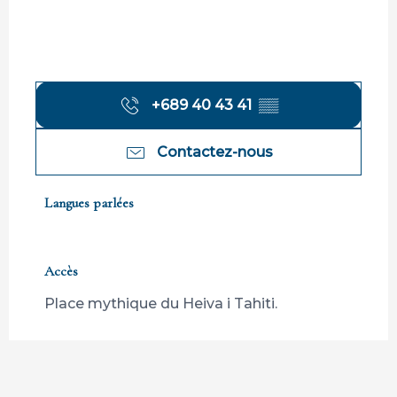
+689 40 43 41
▒▒
Contactez-nous
Langues parlées
Langues parlées
Accès
Accès
Place mythique du Heiva i Tahiti.