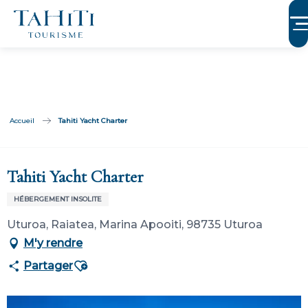
Aller
au
contenu
principal
Accueil
Tahiti Yacht Charter
Membre de Tahiti Tourisme
Tahiti Yacht Charter
HÉBERGEMENT INSOLITE
Uturoa, Raiatea, Marina Apooiti, 98735 Uturoa
M'y rendre
Ajouter aux favoris
Partager