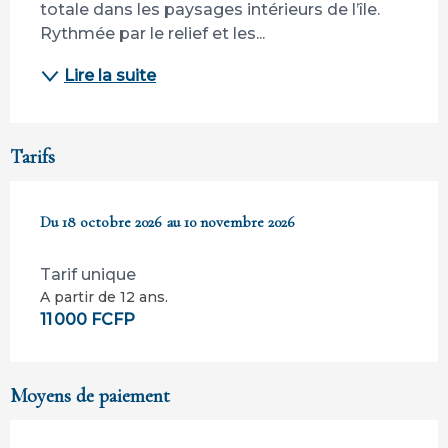
totale dans les paysages intérieurs de l’île. 
Rythmée par le relief et les...
Lire la suite
Tarifs
Du
Du
18 octobre 2026
18 octobre 2026
au
au
10 novembre 2026
10 novembre 2026
Tarif unique
A partir de 12 ans.
11 000 FCFP
Moyens de paiement