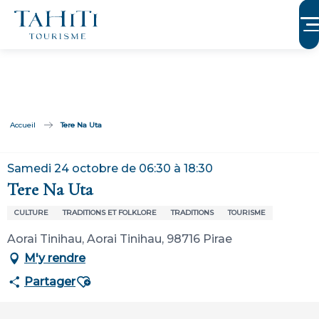
Aller
au
contenu
principal
Accueil
Tere Na Uta
Samedi 24 octobre de 06:30 à 18:30
Tere Na Uta
CULTURE
TRADITIONS ET FOLKLORE
TRADITIONS
TOURISME
Aorai Tinihau, Aorai Tinihau, 98716 Pirae
M'y rendre
Ajouter aux favoris
Partager