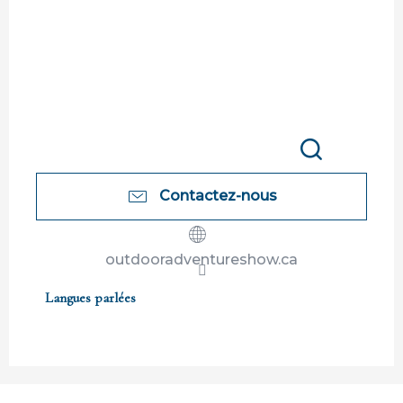
Recherche
Contactez-nous
outdooradventureshow.ca
Langues parlées
Langues parlées