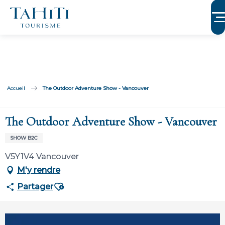
Aller
au
contenu
principal
Accueil
The Outdoor Adventure Show - Vancouver
The Outdoor Adventure Show - Vancouver
SHOW B2C
V5Y1V4 Vancouver
M'y rendre
Ajouter aux favoris
Partager