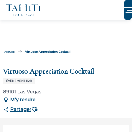
Aller
au
contenu
principal
Accueil
Virtuoso Appreciation Cocktail
Virtuoso Appreciation Cocktail
ÉVÈNEMENT B2B
89101 Las Vegas
M'y rendre
Ajouter aux favoris
Partager