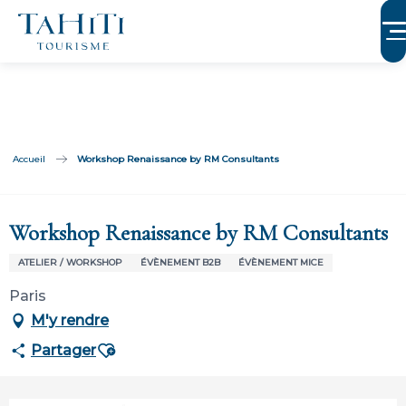
Aller
au
contenu
principal
Accueil
Workshop Renaissance by RM Consultants
Participation limitée à Tahiti Tourisme
Workshop Renaissance by RM Consultants
ATELIER / WORKSHOP
ÉVÈNEMENT B2B
ÉVÈNEMENT MICE
Paris
M'y rendre
Ajouter aux favoris
Partager