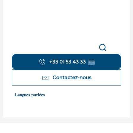
Recherche
+33 01 53 43 33
▒▒
Contactez-nous
Langues parlées
Langues parlées