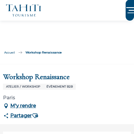
Aller
au
contenu
principal
Accueil
Workshop Renaissance
Participation ouverte aux partenaires
Workshop Renaissance
ATELIER / WORKSHOP
ÉVÈNEMENT B2B
Paris
M'y rendre
Ajouter aux favoris
Partager