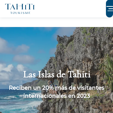
Aller
au
contenu
principal
Las Islas de Tahiti
Reciben un 20% más de visitantes
internacionales en 2023