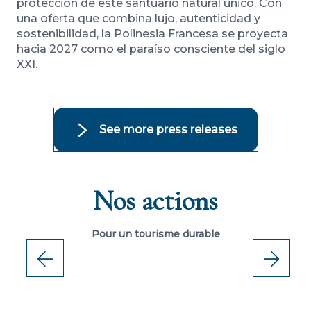
protección de este santuario natural único. Con
una oferta que combina lujo, autenticidad y
sostenibilidad, la Polinesia Francesa se proyecta
hacia 2027 como el paraíso consciente del siglo
XXI.
See more press releases
Nos actions
HINA, un engagement pour un tourisme
B
durable via un dispositif de collecte de
S
dons
S
Pour un tourisme durable