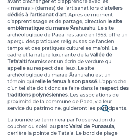
avant d’échanger et d’apprendre avec les
« mamas » (dames) de l’artisanat lors d’
ateliers
dédiés à l’artisanat d’art
. Après ce moment
d’apprentissage et de partage, direction
le site
emblématique du marae ‘Ārahurahu
. Le site
archéologique de Paea, restauré en 1953, offre un
aperçu des pratiques religieuses de l’ancien
temps et des pratiques culturelles ma’ohi. Le
cadre et la nature luxuriante de la
vallée de
Tefa’aiti
fournissent un écrin de verdure qui
appelle au respect des lieux. Le site
archéologique du marae ‘Ārahurahu est un
témoin qui
relie le fenua à son passé
. L’approche
d’un tel site doit donc se faire dans le
respect des
traditions polynésiennes
. Les associations de
proximité de la commune de Paea, via leur
service du patrimoine, guideront les participants.
Recherche
La journée se terminera par l’observation du
coucher du soleil au
parc Vairai de Punaauia
,
derrière la pointe de Tata’a. Le bord de plage