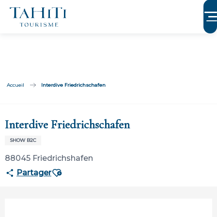
Aller
au
contenu
principal
Accueil
Interdive Friedrichschafen
Participation ouverte aux partenaires
Interdive Friedrichschafen
SHOW B2C
88045 Friedrichshafen
Ajouter aux favoris
Partager