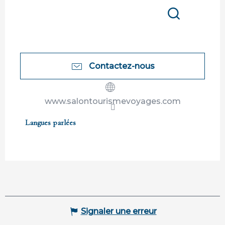
Recherche
Contactez-nous
www.salontourismevoyages.com
Langues parlées
Langues parlées
Signaler une erreur