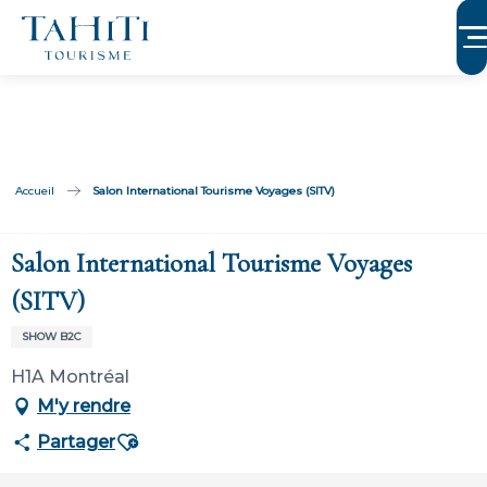
Aller
au
contenu
principal
Accueil
Salon International Tourisme Voyages (SITV)
Salon International Tourisme Voyages
(SITV)
SHOW B2C
H1A Montréal
M'y rendre
Ajouter aux favoris
Partager