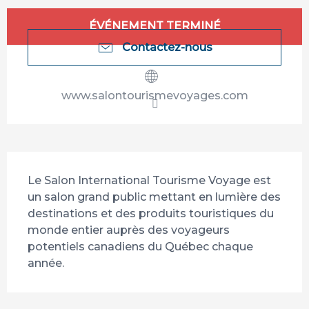
Ouverture et coordonnées
ÉVÉNEMENT TERMINÉ
Contactez-nous
www.salontourismevoyages.com
Description
Le Salon International Tourisme Voyage est 
un salon grand public mettant en lumière des 
destinations et des produits touristiques du 
monde entier auprès des voyageurs 
potentiels canadiens du Québec chaque 
année.